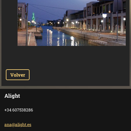
Volver
Alight
+34 607538286
ana@alig
ht.es