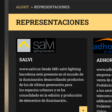
ALIGHT
>
REPRESENTACIONES
REPRESENTACIONES
SALVI
ADHO
www.salvi.es Desde 1881 salvi lighting
www.adho
barcelona está presente en el mundo de
empresa d
la iluminación desarrollando productos
venta de 
de luz de última generación para
Prefabri
los espacios urbanos y se ha
a los sect
consolidado en la edición y producción
telecomun
de elementos de iluminación...
edificaci
Poliéster
+
Vidrio...